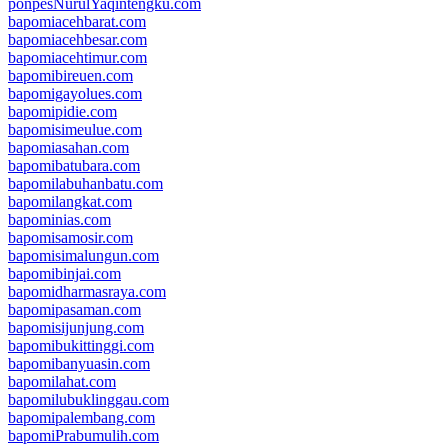
ponpesNurulYaqintengku.com
bapomiacehbarat.com
bapomiacehbesar.com
bapomiacehtimur.com
bapomibireuen.com
bapomigayolues.com
bapomipidie.com
bapomisimeulue.com
bapomiasahan.com
bapomibatubara.com
bapomilabuhanbatu.com
bapomilangkat.com
bapominias.com
bapomisamosir.com
bapomisimalungun.com
bapomibinjai.com
bapomidharmasraya.com
bapomipasaman.com
bapomisijunjung.com
bapomibukittinggi.com
bapomibanyuasin.com
bapomilahat.com
bapomilubuklinggau.com
bapomipalembang.com
bapomiPrabumulih.com