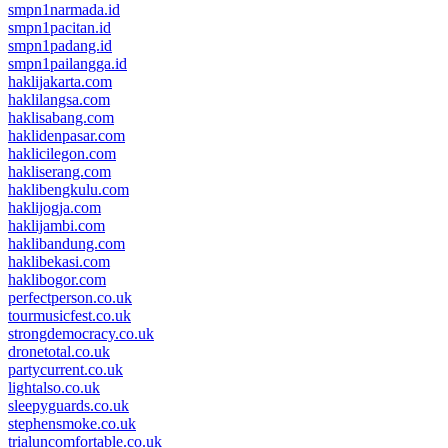
smpn1narmada.id
smpn1pacitan.id
smpn1padang.id
smpn1pailangga.id
haklijakarta.com
haklilangsa.com
haklisabang.com
haklidenpasar.com
haklicilegon.com
hakliserang.com
haklibengkulu.com
haklijogja.com
haklijambi.com
haklibandung.com
haklibekasi.com
haklibogor.com
perfectperson.co.uk
tourmusicfest.co.uk
strongdemocracy.co.uk
dronetotal.co.uk
partycurrent.co.uk
lightalso.co.uk
sleepyguards.co.uk
stephensmoke.co.uk
trialuncomfortable.co.uk