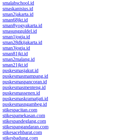
smalabschool.id
smaskanisius.id
sman2jakarta.id
sman68jkt.id
sman8yogyakarta.id
smasungguldel.id
sman1jogja.id
sman28dkijakarta.id
sman3jogja.id
sman81jkt.id
sman2malang.id
sman21jkt.id
puskesmasjakut.id
puskesmasmampang.id
puskesmaspancoran.id
puskesmasmenteng.id
puskesmassenen.id
puskesmaskramatjati.id
puskesmasngambeg.id
stikespacitan.com
stikespamekasan.com
stikespandeglang.com
stikespangandaran.com
stikesacehbarat.com
stikesbadung.com