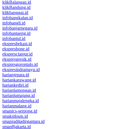
klikBalangan.id
klikBandung.id
klikbanggai.id
infobangkalan.id
infobangli.id
infobanjarnegara.id
infobantaeng.id
infobantul.id
ekspresbekasi.id
ekspresbone.id
eksprescianjur.id
ekspresgresik.id
ekspresgorontalo.id
ekspresindramayu.id
harianjepara.id
hariankarawang.id
hariankediri.id
harianlamongan.id
harianlumajang.id
harianmajalengka.id
harianmalang.id
smanics-serpong.id
smakstlouis.id
smapraditadirgantara.id
sman8jakarta.id