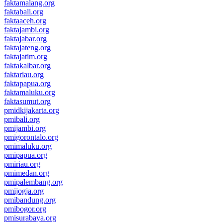
faktamalang.org
faktabali.org
faktaaceh.org
faktajambi.org
faktajabar.org
faktajateng.org
faktajatim.org
faktakalbar.org
faktariau.org
faktapapua.org
faktamaluku.org
faktasumut.org
pmidkijakarta.org
pmibali.org
pmijambi.org
pmigorontalo.org
pmimaluku.org
pmipapua.org
pmiriau.org
pmimedan.org
pmipalembang.org
pmijogja.org
pmibandung.org
pmibogor.org
pmisurabaya.org