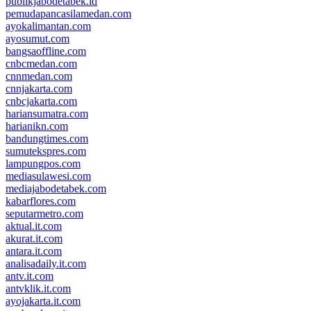
publikjabodetabek.id
pemudapancasilamedan.com
ayokalimantan.com
ayosumut.com
bangsaoffline.com
cnbcmedan.com
cnnmedan.com
cnnjakarta.com
cnbcjakarta.com
hariansumatra.com
harianikn.com
bandungtimes.com
sumutekspres.com
lampungpos.com
mediasulawesi.com
mediajabodetabek.com
kabarflores.com
seputarmetro.com
aktual.it.com
akurat.it.com
antara.it.com
analisadaily.it.com
antv.it.com
antvklik.it.com
ayojakarta.it.com