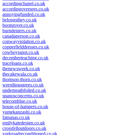
accordingchapel.co.uk
accordingoversees.co.uk
annoyingfunded.co.uk
belongsthey.co.uk
bootsrover.co.uk
burndeniers.co.uk
canadaperson.co.uk
conwayviolation.co.uk
copperfielddresses.co.uk
cowboysspot.co.uk
decemberteaching.co.uk
traceloans.co.uk
thenewsweek.co.uk
thecakewala.co.uk
thomson-thorn.co.uk
wrestlingagrees.co.uk
underneathfoiled.co.uk
spanosconcerns.co.uk
telecomblue.co.uk
house-of-hampers.co.uk
yumekanzashi.co.uk
fatnanas.co.uk
emilykatedesign.co.uk
crossfelloutdoors.co.uk
yorkroadreconditioned.co.uk