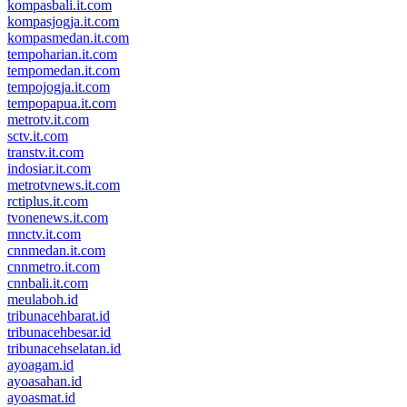
kompasbali.it.com
kompasjogja.it.com
kompasmedan.it.com
tempoharian.it.com
tempomedan.it.com
tempojogja.it.com
tempopapua.it.com
metrotv.it.com
sctv.it.com
transtv.it.com
indosiar.it.com
metrotvnews.it.com
rctiplus.it.com
tvonenews.it.com
mnctv.it.com
cnnmedan.it.com
cnnmetro.it.com
cnnbali.it.com
meulaboh.id
tribunacehbarat.id
tribunacehbesar.id
tribunacehselatan.id
ayoagam.id
ayoasahan.id
ayoasmat.id