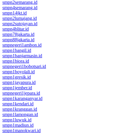
smpn2semarang.id
smpn4semarang.id
smpn14jkt.id
smpn2lumajang.id
smpn2sutojayan.id
smpn4blitar.id
smpn78jakarta.id
smpn88jakarta.id
smpnegeri1ambon.id
smpn1bangil.id
smpn1banjarmasin.id
smpn1biora.id
smpnegeri1bobotsari.id
smpn1boyolali.id
smpn1gresik.id
smpn1jayapura.id
smpn1jember.id
smpnegeri1jepara.id
smpn1karanganyar.id
smpn1kendari.id
smpn1kranggan.id
smpn1lamongan.id
smpn1luwuk.id
smpn1madiun.id
smpn1manokwari.id