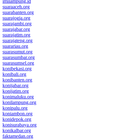
imilampung.id
suaraaceh.org
suarabanten.org
suarajogja.org
suarajambi.org
suarajabar.org
suarajatim.org
suarajateng.org
suarariau.org
suarasumut.org
suarasumbar.org
suarasumsel.org
konibekasi.org
konibali.org
konibanten.org
konijabar.org
konijatim.org
konimaluku.org
konilampung.org
konipalu.org
koniambon.org
konidepok.org
konisurabaya.org
konikalbar.org
faktamedan.org