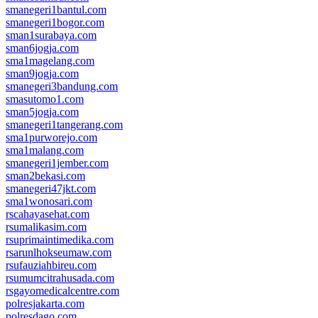
smanegeri1bantul.com
smanegeri1bogor.com
sman1surabaya.com
sman6jogja.com
sma1magelang.com
sman9jogja.com
smanegeri3bandung.com
smasutomo1.com
sman5jogja.com
smanegeri1tangerang.com
sma1purworejo.com
sma1malang.com
smanegeri1jember.com
sman2bekasi.com
smanegeri47jkt.com
sma1wonosari.com
rscahayasehat.com
rsumalikasim.com
rsuprimaintimedika.com
rsarunlhokseumaw.com
rsufauziahbireu.com
rsumumcitrahusada.com
rsgayomedicalcentre.com
polresjakarta.com
polresdago.com