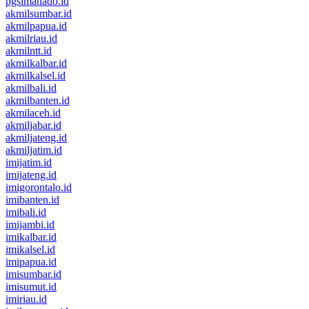
pgsimanado.id
akmilsumbar.id
akmilpapua.id
akmilriau.id
akmilntt.id
akmilkalbar.id
akmilkalsel.id
akmilbali.id
akmilbanten.id
akmilaceh.id
akmiljabar.id
akmiljateng.id
akmiljatim.id
imijatim.id
imijateng.id
imigorontalo.id
imibanten.id
imibali.id
imijambi.id
imikalbar.id
imikalsel.id
imipapua.id
imisumbar.id
imisumut.id
imiriau.id