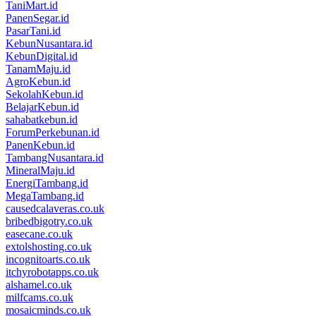
TaniMart.id
PanenSegar.id
PasarTani.id
KebunNusantara.id
KebunDigital.id
TanamMaju.id
AgroKebun.id
SekolahKebun.id
BelajarKebun.id
sahabatkebun.id
ForumPerkebunan.id
PanenKebun.id
TambangNusantara.id
MineralMaju.id
EnergiTambang.id
MegaTambang.id
causedcalaveras.co.uk
bribedbigotry.co.uk
easecane.co.uk
extolshosting.co.uk
incognitoarts.co.uk
itchyrobotapps.co.uk
alshamel.co.uk
milfcams.co.uk
mosaicminds.co.uk