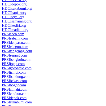
HDCIdepok.org
HDCIsukabumi.org
HDCIbanjar.org
HDCItegal.org
HDCIsemarang.org
HDCIkediri.org
HDCImadiun.org
PRSIaceh.com
PRSIsabang.com
PRSIdenpasar.com
PRSIcilegon.com
PRSItangerang.com
PRSIserang.com
PRSIbengkulu.com
PRSIjogja.com
PRSIgorontalo.com
PRSIjambi.com
PRSIbandung.com
PRSIbekasi.com
PRSIbogor.com
PRSIcimahi.com
PRSIcirebon.com
PRSIdepok.com
PRSIsukabumi.com