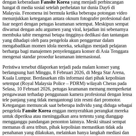
dengan keberadaan
Fansite Korea
yang menjadi perbincangan
hangat di media sosial setelah perhelatan tur dunia Day6 di
Malaysia. Fenomena ini bermula ketika beberapa potongan video
menunjukkan ketegangan antara oknum fotografer profesional dari
luar negeri dengan petugas keamanan setempat. Meskipun sempat
diwarnai dengan adu argumen yang viral, kejadian ini sebenarnya
membuka tabir mengenai betapa tingginya dedikasi dan tantangan
yang dihadapi oleh para pengelola akun penggemar dalam
mengabadikan momen idola mereka, sekaligus menjadi pelajaran
berharga bagi manajemen penyelenggara konser di Asia Tenggara
mengenai standar prosedur keamanan internasional.
Peristiwa tersebut dilaporkan terjadi pada malam konser yang
berlangsung hari Minggu, 8 Februari 2026, di Mega Star Arena,
Kuala Lumpur. Berdasarkan rilis informasi dari pihak kepolisian
setempat (Royal Malaysia Police – PDRM) wilayah Cheras pada
Selasa, 10 Februari 2026, petugas keamanan memang memperketat
pengawasan terhadap penggunaan kamera profesional dengan lensa
tele panjang yang tidak mengantongi izin resmi dari promotor.
Ketegangan memuncak saat beberapa individu yang diduga sebagai
pengelola
Fansite Korea
enggan menyerahkan perangkat mereka
untuk diperiksa atau meninggalkan area tertentu yang dianggap
mengganggu pandangan penonton lainnya. Meski situasi sempat
memanas di area tribun, pihak kepolisian memastikan tidak ada
penahanan yang dilakukan, melainkan hanya langkah mediasi dan