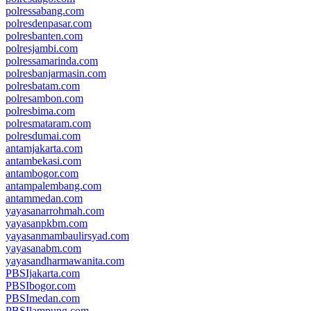
polressabang.com
polresdenpasar.com
polresbanten.com
polresjambi.com
polressamarinda.com
polresbanjarmasin.com
polresbatam.com
polresambon.com
polresbima.com
polresmataram.com
polresdumai.com
antamjakarta.com
antambekasi.com
antambogor.com
antampalembang.com
antammedan.com
yayasanarrohmah.com
yayasanpkbm.com
yayasanmambaulirsyad.com
yayasanabm.com
yayasandharmawanita.com
PBSIjakarta.com
PBSIbogor.com
PBSImedan.com
PBSIlampung.com