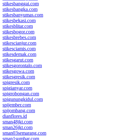
stikesbanggai.com
stikesbangka.com
stikesbanyumas.com
stikesbekasi.com
stikesblitar.com
stikesbogor.com
stikesbrebes.com
stikescianjur.com
stikesciamis.com
stikesdemak.com
stikesgarut.com
stikesgorontalo.com
stikesgowa.com
stikesgresik.com
spigresik.com
spigianyar.com
spigrobongan.com
spigunungkidul.com
spijember.com
spijombang.com
dianflores.id
sman48jkt.com
sman26jkt.com
sman03semarang.com
sman1sumbar.com