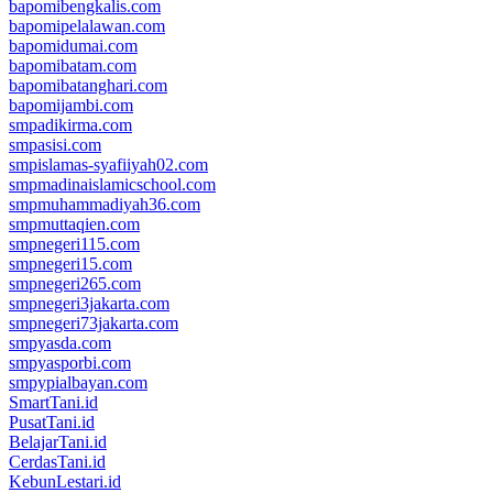
bapomibengkalis.com
bapomipelalawan.com
bapomidumai.com
bapomibatam.com
bapomibatanghari.com
bapomijambi.com
smpadikirma.com
smpasisi.com
smpislamas-syafiiyah02.com
smpmadinaislamicschool.com
smpmuhammadiyah36.com
smpmuttaqien.com
smpnegeri115.com
smpnegeri15.com
smpnegeri265.com
smpnegeri3jakarta.com
smpnegeri73jakarta.com
smpyasda.com
smpyasporbi.com
smpypialbayan.com
SmartTani.id
PusatTani.id
BelajarTani.id
CerdasTani.id
KebunLestari.id