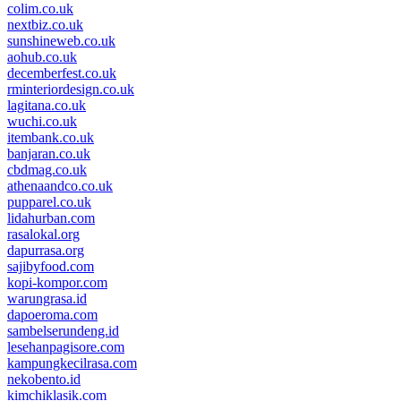
colim.co.uk
nextbiz.co.uk
sunshineweb.co.uk
aohub.co.uk
decemberfest.co.uk
rminteriordesign.co.uk
lagitana.co.uk
wuchi.co.uk
itembank.co.uk
banjaran.co.uk
cbdmag.co.uk
athenaandco.co.uk
pupparel.co.uk
lidahurban.com
rasalokal.org
dapurrasa.org
sajibyfood.com
kopi-kompor.com
warungrasa.id
dapoeroma.com
sambelserundeng.id
lesehanpagisore.com
kampungkecilrasa.com
nekobento.id
kimchiklasik.com