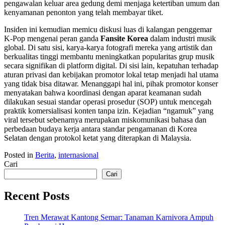
pengawalan keluar area gedung demi menjaga ketertiban umum dan
kenyamanan penonton yang telah membayar tiket.
Insiden ini kemudian memicu diskusi luas di kalangan penggemar
K-Pop mengenai peran ganda
Fansite Korea
dalam industri musik
global. Di satu sisi, karya-karya fotografi mereka yang artistik dan
berkualitas tinggi membantu meningkatkan popularitas grup musik
secara signifikan di platform digital. Di sisi lain, kepatuhan terhadap
aturan privasi dan kebijakan promotor lokal tetap menjadi hal utama
yang tidak bisa ditawar. Menanggapi hal ini, pihak promotor konser
menyatakan bahwa koordinasi dengan aparat keamanan sudah
dilakukan sesuai standar operasi prosedur (SOP) untuk mencegah
praktik komersialisasi konten tanpa izin. Kejadian “ngamuk” yang
viral tersebut sebenarnya merupakan miskomunikasi bahasa dan
perbedaan budaya kerja antara standar pengamanan di Korea
Selatan dengan protokol ketat yang diterapkan di Malaysia.
Posted in
Berita
,
internasional
Cari
Cari
Recent Posts
Tren Merawat Kantong Semar: Tanaman Karnivora Ampuh