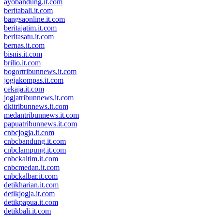
ayobandung.it.com
beritabali.it.com
bangsaonline.it.com
beritajatim.it.com
beritasatu.it.com
bernas.it.com
bisnis.it.com
brilio.it.com
bogortribunnews.it.com
jogjakompas.it.com
cekaja.it.com
jogjatribunnews.it.com
dkitribunnews.it.com
medantribunnews.it.com
papuatribunnews.it.com
cnbcjogja.it.com
cnbcbandung.it.com
cnbclampung.it.com
cnbckaltim.it.com
cnbcmedan.it.com
cnbckalbar.it.com
detikharian.it.com
detikjogja.it.com
detikpapua.it.com
detikbali.it.com