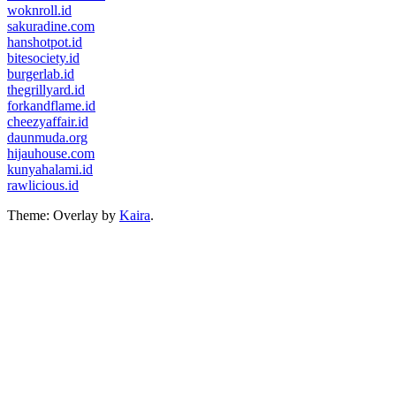
woknroll.id
sakuradine.com
hanshotpot.id
bitesociety.id
burgerlab.id
thegrillyard.id
forkandflame.id
cheezyaffair.id
daunmuda.org
hijauhouse.com
kunyahalami.id
rawlicious.id
Theme: Overlay by
Kaira
.