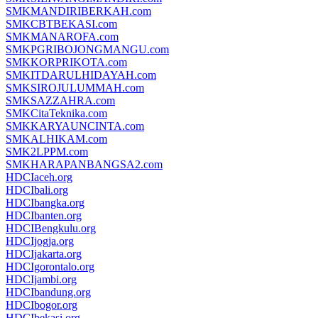
SMKMANDIRIBERKAH.com
SMKCBTBEKASI.com
SMKMANAROFA.com
SMKPGRIBOJONGMANGU.com
SMKKORPRIKOTA.com
SMKITDARULHIDAYAH.com
SMKSIROJULUMMAH.com
SMKSAZZAHRA.com
SMKCitaTeknika.com
SMKKARYAUNCINTA.com
SMKALHIKAM.com
SMK2LPPM.com
SMKHARAPANBANGSA2.com
HDCIaceh.org
HDCIbali.org
HDCIbangka.org
HDCIbanten.org
HDCIBengkulu.org
HDCIjogja.org
HDCIjakarta.org
HDCIgorontalo.org
HDCIjambi.org
HDCIbandung.org
HDCIbogor.org
HDCIbekasi.org