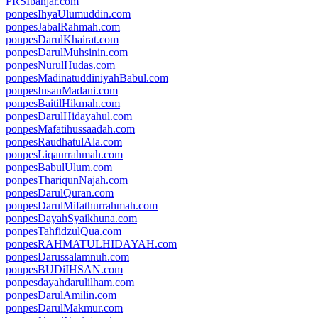
PRSIbanjar.com
ponpesIhyaUlumuddin.com
ponpesJabalRahmah.com
ponpesDarulKhairat.com
ponpesDarulMuhsinin.com
ponpesNurulHudas.com
ponpesMadinatuddiniyahBabul.com
ponpesInsanMadani.com
ponpesBaitilHikmah.com
ponpesDarulHidayahul.com
ponpesMafatihussaadah.com
ponpesRaudhatulAla.com
ponpesLiqaurrahmah.com
ponpesBabulUlum.com
ponpesThariqunNajah.com
ponpesDarulQuran.com
ponpesDarulMifathurrahmah.com
ponpesDayahSyaikhuna.com
ponpesTahfidzulQua.com
ponpesRAHMATULHIDAYAH.com
ponpesDarussalamnuh.com
ponpesBUDiIHSAN.com
ponpesdayahdarulilham.com
ponpesDarulAmilin.com
ponpesDarulMakmur.com