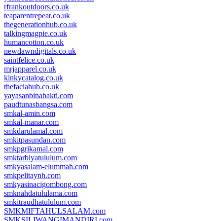
rfrankoutdoors.co.uk
teaparentrepeat.co.uk
thegenerationhub.co.uk
talkingmagpie.co.uk
humancotton.co.uk
newdawndigitals.co.uk
saintfelice.co.uk
mrjapparel.co.uk
kinkycatalog.co.uk
thefaciahub.co.uk
yayasanbinabakti.com
paudtunasbangsa.com
smkal-amin.com
smkal-manar.com
smkdarulamal.com
smkitpasundan.com
smkpgrikamal.com
smktarbiyatululum.com
smkyasalam-elummah.com
smkpelitaynh.com
smkyasinacigombong.com
smknahdatululama.com
smkitraudhatululum.com
SMKMIFTAHULSALAM.com
SMKSILIWANGIMANDIRI.com