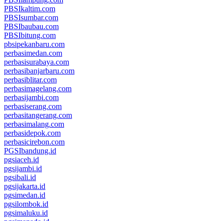
PBSIkaltim.com
PBSIsumbar.com
PBSIbaubau.com
PBSIbitung.com
pbsipekanbaru.com
perbasimedan.com
perbasisurabaya.com
perbasibanjarbaru.com
perbasiblitar.com
perbasimagelang.com
perbasijambi.com
perbasiserang.com
perbasitangerang.com
perbasimalang.com
perbasidepok.com
perbasicirebon.com
PGSIbandung.id
pgsiaceh.id
pgsijambi.id
pgsibali.id
pgsijakarta.id
pgsimedan.id
pgsilombok.id
pgsimaluku.id